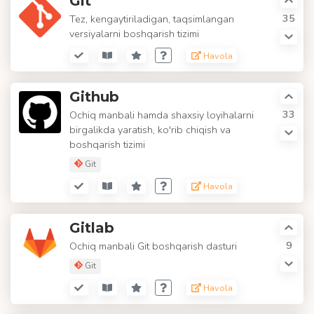
Git
35
Tez, kengaytiriladigan, taqsimlangan
versiyalarni boshqarish tizimi
Havola
Github
33
Ochiq manbali hamda shaxsiy loyihalarni
birgalikda yaratish, ko'rib chiqish va
boshqarish tizimi
Git
Havola
Gitlab
9
Ochiq manbali Git boshqarish dasturi
Git
Havola