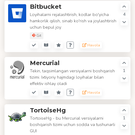
Bitbucket
4
Loyihalarni rejalashtirish, kodlar bo'yicha
hamkorlik qilish, sinab ko'rish va joylashtirish
uchun bepul joy
Git
Havola
Mercurial
1
Tekin, taqsimlangan versiyalarni boshqarish
tizimi. Ixtiyoriy hajmdagi loyihalar bilan
effektiv ishlay oladi
Havola
TortoiseHg
1
TortoiseHg - bu Mercurial versiyalarni
boshqarish tizimi uchun sodda va tushunarli
GUI