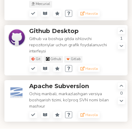
Mercurial
Havola
Github Desktop
1
Github va boshqa gitda ishlovchi
repozitoriylar uchun grafik foydalanuvchi
interfeysi
Git
Github
Gitlab
Havola
Apache Subversion
0
Ochiq manbali, markazlashgan versiya
boshqarish tizimi, ko'proq SVN nomi bilan
mashxur
Havola