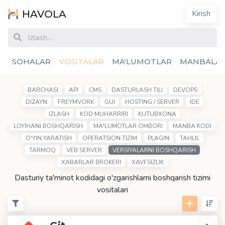
HAVOLA
Kirish
SOHALAR
VOSITALAR
MA'LUMOTLAR
MANBALA
BARCHASI
API
CMS
DASTURLASH TILI
DEVOPS
DIZAYN
FREYMVORK
GUI
HOSTING / SERVER
IDE
IZLASH
KOD MUHARRIRI
KUTUBXONA
LOYIHANI BOSHQARISH
MA'LUMOTLAR OMBORI
MANBA KODI
O'YIN YARATISH
OPERATSION TIZIM
PLAGIN
TAHLIL
TARMOQ
VEB SERVER
VERSIYALARNI BOSHQARISH
XABARLAR BROKERI
XAVFSIZLIK
Dasturiy ta'minot kodidagi o'zgarishlarni boshqarish tizimi
vositalari