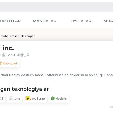
LUMOTLAR
MANBALAR
LOYIHALAR
MUA
 mahsulot ishlab chiqish
i inc.
울, Seoul, 대한민국
Veb-sayt
tual Reality dasturiy mahsulotlarini ishlab chiqarish bilan shug'ulla
gan texnologiyalar
OS
Java
JavaScript
Node.js