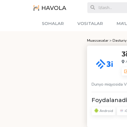
HAVOLA
SOHALAR
VOSITALAR
MA'
Muassasalar
>
Dasturiy
3
서
Dunyo miqyosida Vir
Foydalanadi
Android
i