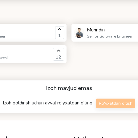
Muhridin
1
eer
Senior Software Engineer
12
urchi
Izoh mavjud emas
Izoh qoldirish uchun avval ro'yxatdan o'ting
Ro'yxatdan o'tish