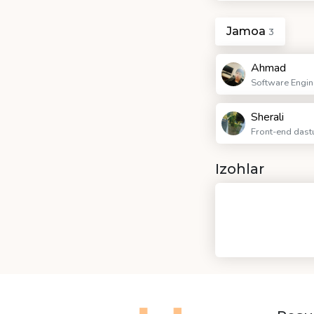
Jamoa
3
Ahmad
Software Engin
Sherali
Front-end dast
Izohlar