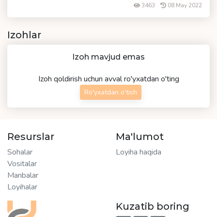
3463
08 May 2022
Izohlar
Izoh mavjud emas
Izoh qoldirish uchun avval ro'yxatdan o'ting
Ro'yxatdan o'tish
Resurslar
Ma'lumot
Sohalar
Loyiha haqida
Vositalar
Manbalar
Loyihalar
Kuzatib boring