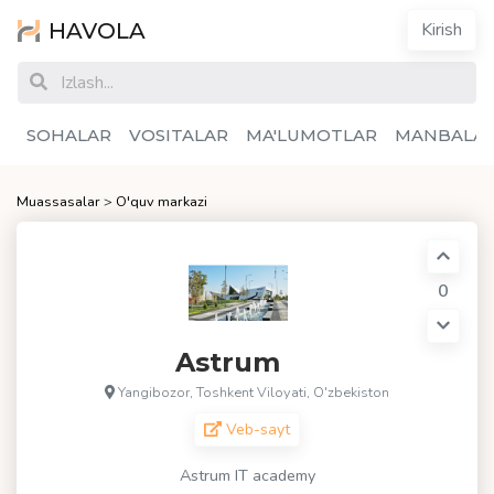
HAVOLA
Kirish
SOHALAR
VOSITALAR
MA'LUMOTLAR
MANBALA
Muassasalar
>
O'quv markazi
0
Astrum
Yangibozor, Toshkent Viloyati, O'zbekiston
Veb-sayt
Astrum IT academy