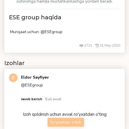
oshirishga hamda mustahkamlashga yordam beradi.
ESE group haqida
Murojaat uchun: @ESEgroup
2721
31 May 2020
Izohlar
E
Eldor Sayfiyev
@ESEgroup
Javob berish
6 yil avval
Izoh qoldirish uchun avval ro'yxatdan o'ting
Ro'yxatdan o'tish