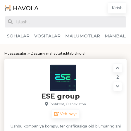
HAVOLA
Kirish
SOHALAR
VOSITALAR
MA'LUMOTLAR
MANBALA
Muassasalar
>
Dasturiy mahsulot ishlab chiqish
2
ESE group
Toshkent, O'zbekiston
Veb-sayt
Ushbu kompaniya kompyuter grafikasiga oid bilimlaringizni