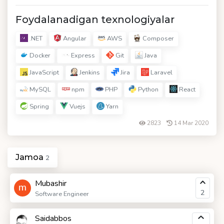
Foydalanadigan texnologiyalar
.NET
Angular
AWS
Composer
Docker
Express
Git
Java
JavaScript
Jenkins
Jira
Laravel
MySQL
npm
PHP
Python
React
Spring
Vuejs
Yarn
2823
14 Mar 2020
Jamoa
2
Mubashir
2
Software Engineer
Saidabbos