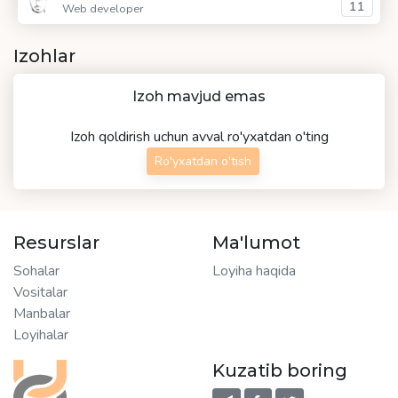
11
Web developer
Izohlar
Izoh mavjud emas
Izoh qoldirish uchun avval ro'yxatdan o'ting
Ro'yxatdan o'tish
Resurslar
Ma'lumot
Sohalar
Loyiha haqida
Vositalar
Manbalar
Loyihalar
Kuzatib boring