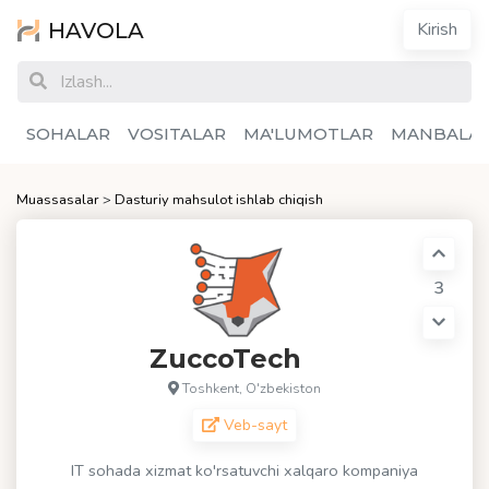
HAVOLA
Kirish
SOHALAR
VOSITALAR
MA'LUMOTLAR
MANBALA
Muassasalar
>
Dasturiy mahsulot ishlab chiqish
3
ZuccoTech
Toshkent, O'zbekiston
Veb-sayt
IT sohada xizmat ko'rsatuvchi xalqaro kompaniya