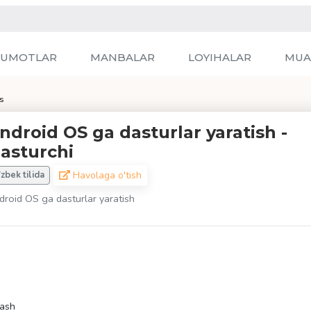
LUMOTLAR
MANBALAR
LOYIHALAR
MUA
s
ndroid OS ga dasturlar yaratish -
asturchi
Havolaga o'tish
'zbek tilida
droid OS ga dasturlar yaratish
lash