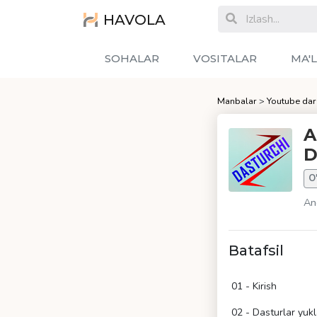
HAVOLA
SOHALAR
VOSITALAR
MA'
Manbalar
>
Youtube dar
A
D
O
An
Batafsil
01 - Kirish
02 - Dasturlar yuk