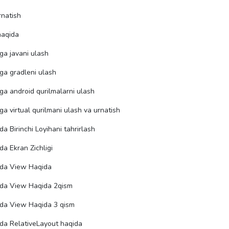
rnatish
haqida
ga javani ulash
ga gradleni ulash
ga android qurilmalarni ulash
a virtual qurilmani ulash va urnatish
a Birinchi Loyihani tahrirlash
da Ekran Zichligi
oda View Haqida
oda View Haqida 2qism
oda View Haqida 3 qism
da RelativeLayout haqida