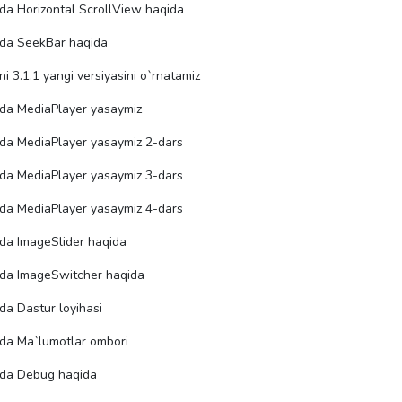
da Horizontal ScrollView haqida
oda SeekBar haqida
i 3.1.1 yangi versiyasini o`rnatamiz
oda MediaPlayer yasaymiz
oda MediaPlayer yasaymiz 2-dars
oda MediaPlayer yasaymiz 3-dars
oda MediaPlayer yasaymiz 4-dars
da ImageSlider haqida
oda ImageSwitcher haqida
da Dastur loyihasi
oda Ma`lumotlar ombori
oda Debug haqida