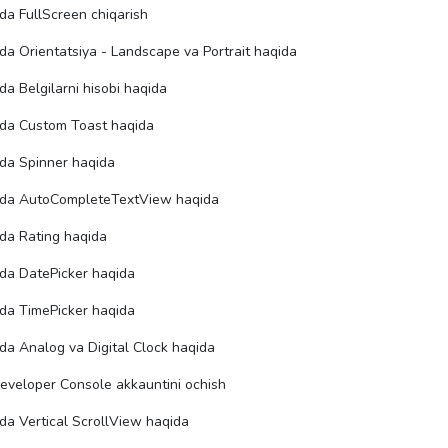
da FullScreen chiqarish
da Orientatsiya - Landscape va Portrait haqida
da Belgilarni hisobi haqida
oda Custom Toast haqida
oda Spinner haqida
oda AutoCompleteTextView haqida
da Rating haqida
oda DatePicker haqida
oda TimePicker haqida
da Analog va Digital Clock haqida
eveloper Console akkauntini ochish
da Vertical ScrollView haqida