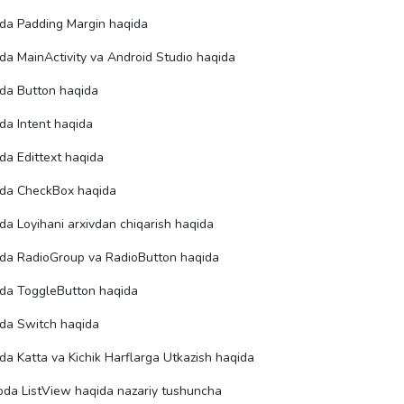
oda Padding Margin haqida
da MainActivity va Android Studio haqida
oda Button haqida
da Intent haqida
da Edittext haqida
oda CheckBox haqida
da Loyihani arxivdan chiqarish haqida
oda RadioGroup va RadioButton haqida
oda ToggleButton haqida
oda Switch haqida
da Katta va Kichik Harflarga Utkazish haqida
oda ListView haqida nazariy tushuncha