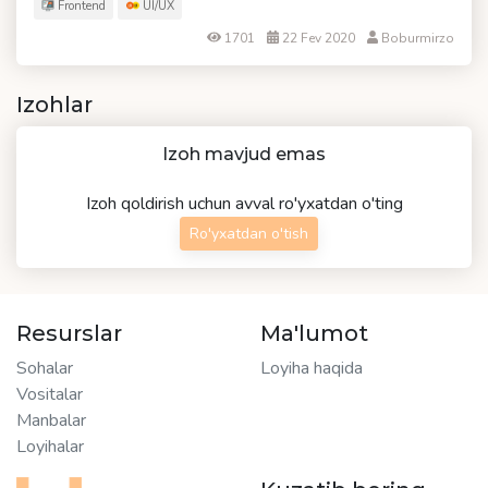
Frontend
UI/UX
1701
22 Fev 2020
Boburmirzo
Izohlar
Izoh mavjud emas
Izoh qoldirish uchun avval ro'yxatdan o'ting
Ro'yxatdan o'tish
Resurslar
Ma'lumot
Sohalar
Loyiha haqida
Vositalar
Manbalar
Loyihalar