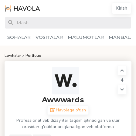
HAVOLA
Kirish
SOHALAR
VOSITALAR
MA'LUMOTLAR
MANBALA
Loyihalar
>
Portfolio
4
Awwwards
Havolaga o'tish
Professional veb dizaynlar taqdim qilinadigan va ular
orasidan g'oliblar aniqlanadigan veb platforma