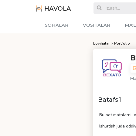
HAVOLA
SOHALAR
VOSITALAR
MA'
Loyihalar
>
Portfolio
B
Mat
Batafsil
Bu bot matnlarni lot
Ishlatish juda oddi