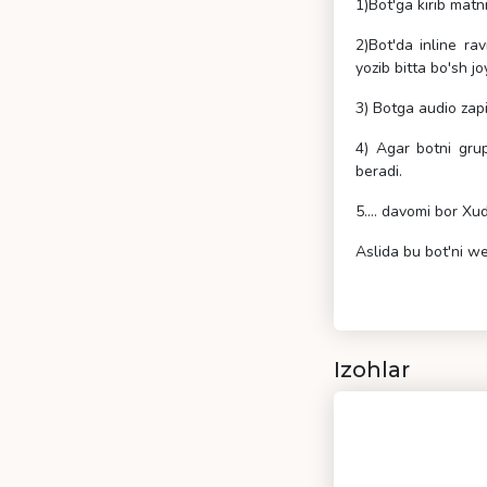
1)Bot'ga kirib matnn
2)Bot'da inline ra
yozib bitta bo'sh jo
3) Botga audio zapi
4) Agar botni gru
beradi.
5.... davomi bor Xu
Aslida bu bot'ni w
Izohlar