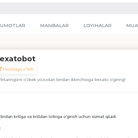
LUMOTLAR
MANBALAR
LOYIHALAR
MUA
exatobot
Havolaga o'tish
nlaringizni o‘zbek yozuvlari biridan ikkinchisiga bexato o‘giring!
indan krillga va krilldan lotinga o'girish uchun xizmat qiladi.
y.