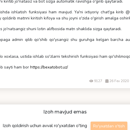
i kiritib jo'natasiz va bot sizga automatik ravishga o'girib qaytaradi.
vishda ishlatish funksiyasi ham mavjud. Ya'ni ixtiyoriy chat'ga kirib 
y qoldirib matnni kiritish kifoya va shu joyni o'zida o'girish amalga oshiri
s jo'natsangiz shuni lotin alifbosida matn shaklida sizga qaytaradi.
ppaga admin qilib qo'shib qo'ysangiz shu guruhga kelgan barcha audi
do xoxlasa, ustida ishlab so'zlarni tekshirish funksiyasi ham qo'shilmoq
eb sayti ham bor
https://bexatobot.uz/
9127
26 Fev 2020
Izoh mavjud emas
Izoh qoldirish uchun avval ro'yxatdan o'ting
Ro'yxatdan o'tish