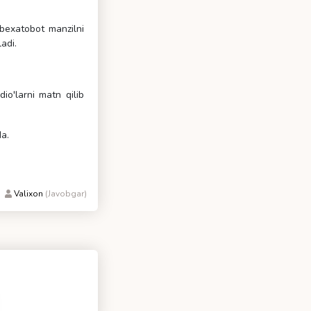
@bexatobot manzilni
ladi.
o'larni matn qilib
da.
Valixon
(Javobgar)