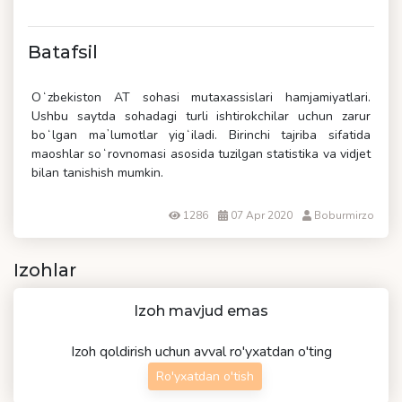
Batafsil
Oʻzbekiston AT sohasi mutaxassislari hamjamiyatlari.
Ushbu saytda sohadagi turli ishtirokchilar uchun zarur
boʻlgan maʼlumotlar yigʻiladi. Birinchi tajriba sifatida
maoshlar soʻrovnomasi asosida tuzilgan statistika va vidjet
bilan tanishish mumkin.
1286
07 Apr 2020
Boburmirzo
Izohlar
Izoh mavjud emas
Izoh qoldirish uchun avval ro'yxatdan o'ting
Ro'yxatdan o'tish