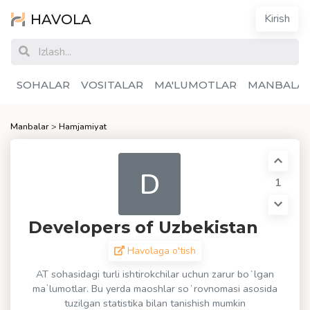
HAVOLA
Kirish
SOHALAR
VOSITALAR
MA'LUMOTLAR
MANBALA
Manbalar
>
Hamjamiyat
D
1
Developers of Uzbekistan
Havolaga o'tish
AT sohasidagi turli ishtirokchilar uchun zarur boʻlgan
maʼlumotlar. Bu yerda maoshlar soʻrovnomasi asosida
tuzilgan statistika bilan tanishish mumkin