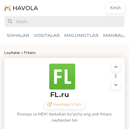
HAVOLA
Kirish
SOHALAR
VOSITALAR
MA'LUMOTLAR
MANBALA
Loyihalar
>
Frilans
1
FL.ru
Havolaga o'tish
Rossiya va MDH davlatlari bo'yicha eng yirik frilans
saytlardan biri