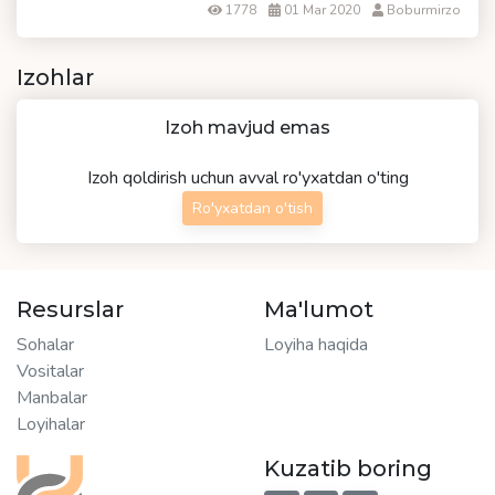
1778
01 Mar 2020
Boburmirzo
Izohlar
Izoh mavjud emas
Izoh qoldirish uchun avval ro'yxatdan o'ting
Ro'yxatdan o'tish
Resurslar
Ma'lumot
Sohalar
Loyiha haqida
Vositalar
Manbalar
Loyihalar
Kuzatib boring