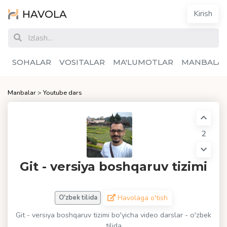
HAVOLA
Kirish
SOHALAR
VOSITALAR
MA'LUMOTLAR
MANBALA
Manbalar
>
Youtube dars
2
Git - versiya boshqaruv tizimi
Havolaga o'tish
O'zbek tilida
Git - versiya boshqaruv tizimi bo'yicha video darslar - o'zbek
tilida