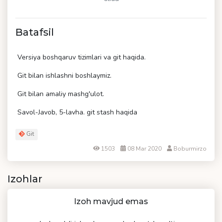
Batafsil
Versiya boshqaruv tizimlari va git haqida.
Git bilan ishlashni boshlaymiz.
Git bilan amaliy mashg'ulot.
Savol-Javob, 5-lavha. git stash haqida
Git
1503
08 Mar 2020
Boburmirzo
Izohlar
Izoh mavjud emas