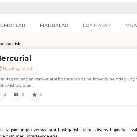
LUMOTLAR
MANBALAR
LOYIHALAR
MUA
 boshqarish
ercurial
Havolaga o'tish
in, taqsimlangan versiyalarni boshqarish tizimi. Ixtiyoriy hajmdagi loyi
ektiv ishlay oladi
2
0
0
n, taqsimlangan versiyalarni boshqarish tizimi. Ixtiyoriy hajmdagi loyi
 va tushunarli interfeysga ega.