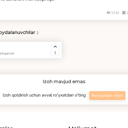
1543
2
oydalanuvchilar
2
1
oshqarish
Izoh mavjud emas
Izoh qoldirish uchun avval ro'yxatdan o'ting
Ro'yxatdan o'tish