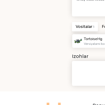
Vositalar
F
1
TortoiseHg
Versiyalarni b
Izohlar