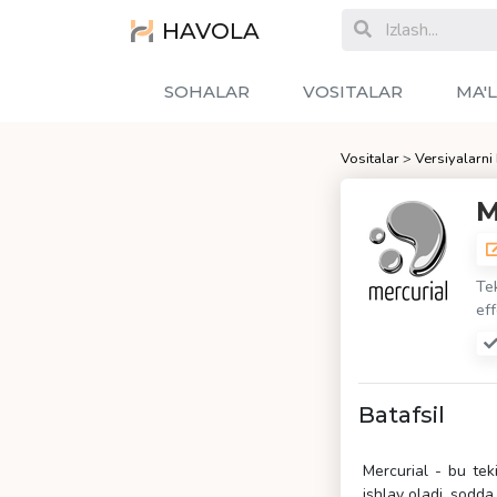
HAVOLA
SOHALAR
VOSITALAR
MA'
Vositalar
>
Versiyalarni
M
Tek
eff
Batafsil
Mercurial - bu teki
ishlay oladi, sodda