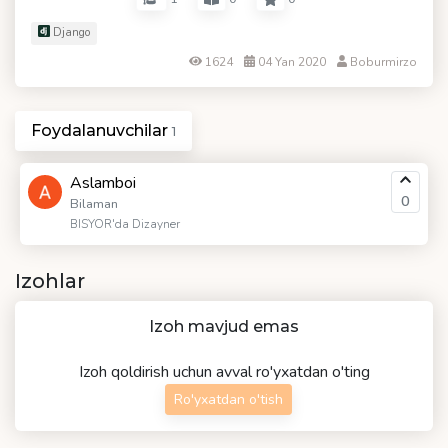
Django
1624
04 Yan 2020
Boburmirzo
Foydalanuvchilar
1
Aslamboi
0
Bilaman
BISYOR'da Dizayner
Izohlar
Izoh mavjud emas
Izoh qoldirish uchun avval ro'yxatdan o'ting
Ro'yxatdan o'tish