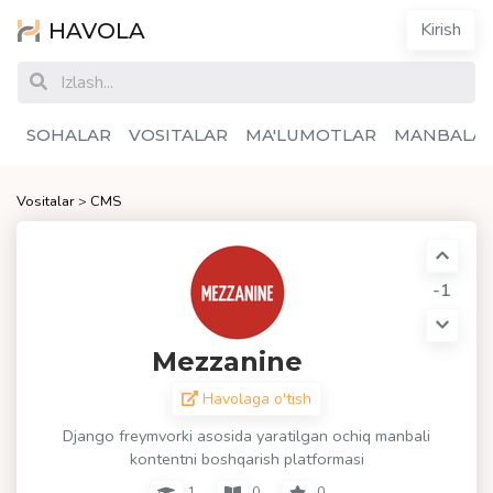
HAVOLA
Kirish
SOHALAR
VOSITALAR
MA'LUMOTLAR
MANBALA
Vositalar
>
CMS
-1
Mezzanine
Havolaga o'tish
Django freymvorki asosida yaratilgan ochiq manbali
kontentni boshqarish platformasi
1
0
0