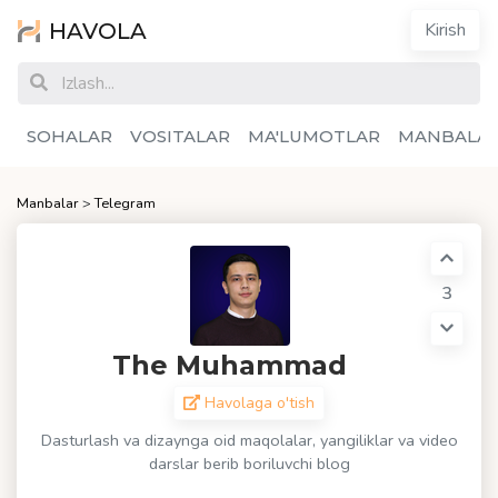
HAVOLA
Kirish
SOHALAR
VOSITALAR
MA'LUMOTLAR
MANBALA
Manbalar
>
Telegram
3
The Muhammad
Havolaga o'tish
Dasturlash va dizaynga oid maqolalar, yangiliklar va video
darslar berib boriluvchi blog