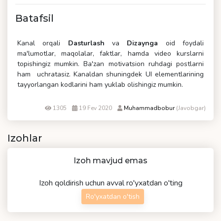
Batafsil
Kanal orqali
Dasturlash
va
Dizaynga
oid foydali
ma'lumotlar, maqolalar, faktlar, hamda video kurslarni
topishingiz mumkin. Ba'zan motivatsion ruhdagi postlarni
ham uchratasiz. Kanaldan shuningdek UI elementlarining
tayyorlangan kodlarini ham yuklab olishingiz mumkin.
1305
19 Fev 2020
Muhammadbobur
(Javobgar)
Izohlar
Izoh mavjud emas
Izoh qoldirish uchun avval ro'yxatdan o'ting
Ro'yxatdan o'tish