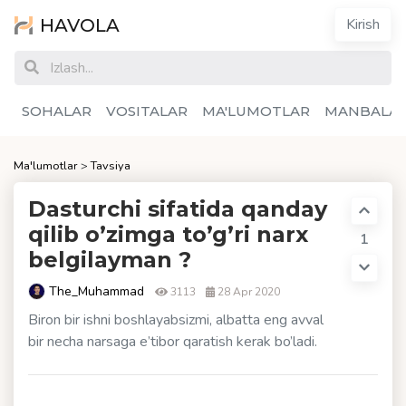
HAVOLA
Kirish
SOHALAR
VOSITALAR
MA'LUMOTLAR
MANBALA
Ma'lumotlar
>
Tavsiya
Dasturchi sifatida qanday
qilib o’zimga to’g’ri narx
1
belgilayman ?
The_Muhammad
3113
28 Apr 2020
Biron bir ishni boshlayabsizmi, albatta eng avval
bir necha narsaga e’tibor qaratish kerak bo’ladi.