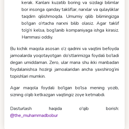
kerak. Kanlani kuzatib boring va sizdagi bilimlar
bor insonga qanday takliflar, narxlar va qulayliklar
taqdim qilishmoqda. Umumiy qilib bilimingizga
bo’lgan o’rtacha narxni bilib olasiz. Agar taklif
to’g’ri kelsa, bog’lanib kompaniyaga ishga kirasiz.
Hammasi oddiy.
Bu kichik maqola asosan o’z qadrini va vaqtini befoyda
jamoalarda yoqotayotgan do’stlarimizga foydali bo’ladi
degan umiddaman. Zero, ular mana shu ikki manbadan
foydalanishsa hozirgi jamoalaridan ancha yaxshirog’ini
topishlari mumkin.
Agar maqola foydali bo’lgan bo’lsa mening yozib,
sizning o’qib ketkazgan vaqtingiz zoye ketmabdi.
Dasturlash haqida o'qib borish:
@the_muhammadbobur