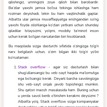
qilishingiz, umringizni zoye qilish bilan barobardir.
Ba’zilar yaxshi jamoa bo’lsa tekinga ishlashga ham
roziman deyishadi, lekin bu ham vaqtinchalik gaplar.
Albatta ular jamoa muvaffaqiyatga erishgandan so’ng
yaxshi foyda olishlariga ko’zlari yetkani uchun shunday
qiladilar. Istaysizmi, yo’qmi, moddiy ta’minot inson
uchun kerak bo’lgan narsalardan biri hisoblanadi.
Bu maqolada sizga dasturchi sifatida o’zingizga to’g’ri
narx belgilash uchun, o’zim bilgan ikki to’g’ri yo’lni
ko’rsataman:
Stack overflow
- agar siz dasturlash bilan
shug’ullansangiz bu veb-sayt haqida ma’lomutga
ega bo’lsangiz kerak. Deyarli barcha savolingizga
shu veb-sayt orqali javob topishingiz mumkin.
Shu qatori maosh masalasida ham. Buning uchun
u yerda savol berib o’tirishim kerakmi deysizmi ?
Albatta yo’q. Stack overflow sizga kompaniyalar