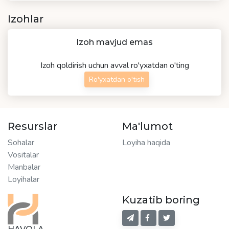
Izohlar
Izoh mavjud emas
Izoh qoldirish uchun avval ro'yxatdan o'ting
Ro'yxatdan o'tish
Resurslar
Ma'lumot
Sohalar
Loyiha haqida
Vositalar
Manbalar
Loyihalar
Kuzatib boring