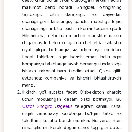
dasturchilar uchun taklif qilayotgan narxlar haqida
ma’lumot berib boradi. Shingdek o’zingizning
tajribangiz, bilim darajangiz va qayerdan
ekanligingizni kiritsangiz, qancha maoshga loyiq
ekanliginingizni bilib olish imkonini taqdim qiladi.
Bilishimcha, o’zbekiston uchun maoshlar narxini
chiqarmaydi. Lekin kelajakda chet elda ishlashni
niyat qilgan bo’lsangiz siz uchun ayni muddao.
Faqat takliflarni o’qib borish emas, balki agar
kompaniya talablariga javob bersangiz unda sizga
ishlash imkonini ham taqdim etadi. Qisqa qilib
aytganda: kompaniya va ishchini birlashtiruvchi
manzil.
Ikkinchi yo’l albatta faqat O’zbekiston sharoiti
uchun moslashgan desam xato bo’lmaydi. Bu
Ustoz Shogird Uzgeeks
telegram kanali. Kanal
orqali zamonaviy kasblarga bo’lgan talab va
takliflarni kuzatib borish mumkin. Bu yerda men
nima qilishim kerak degan savol tug’ilgan bo’lsa