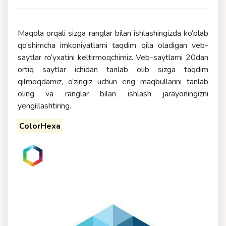
Maqola orqali sizga ranglar bilan ishlashingizda ko’plab
qo’shimcha imkoniyatlarni taqdim qila oladigan veb-
saytlar ro’yxatini keltirmoqchimiz. Veb-saytlarni 20dan
ortiq saytlar ichidan tanlab olib sizga taqdim
qilmoqdamiz, o’zingiz uchun eng maqbullarini tanlab
oling va ranglar bilan ishlash jarayoningizni
yengillashtiring.
ColorHexa