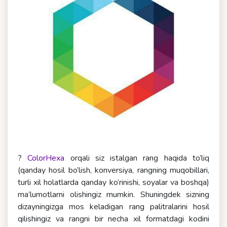
?
ColorHexa
orqali siz istalgan rang haqida to’liq
(qanday hosil bo’lish, konversiya, rangning muqobillari,
turli xil holatlarda qanday ko’rinishi, soyalar va boshqa)
ma’lumotlarni olishingiz mumkin. Shuningdek sizning
dizayningizga mos keladigan rang palitralarini hosil
qilishingiz va rangni bir necha xil formatdagi kodini