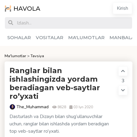
HAVOLA
Kirish
SOHALAR
VOSITALAR
MA'LUMOTLAR
MANBALA
Ma'lumotlar
>
Tavsiya
Ranglar bilan
ishlashingizda yordam
3
beradiagan veb-saytlar
ro’yxati
The_Muhammad
8628
03 Iyn 2020
Dasturlash va Dizayn bilan shug’ullanuvchilar
uchun, ranglar bilan ishlashda yordam beradigan
top veb-saytlar ro’yxati.