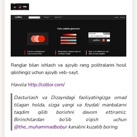
Ranglar bilan ishlash va ajoyib rang politralarini hosil
qilishingiz uchun ajoyib veb-sayt.
Havola
:
http://colllor.com/
Dasturlash va Dizayndagi faoliyatingizga omad
tilagan holda, sizga yangi va foydali manbalarni
taqdim qilib borishni davom ettiramiz.
Birinchilardan bo’lib o’qish uchun
@the_muhammadbobur
kanalini kuzatib boring.