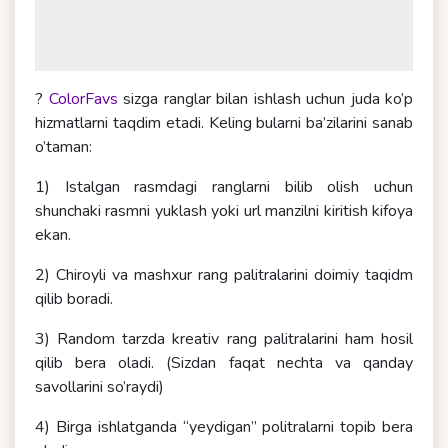
?
ColorFavs
sizga ranglar bilan ishlash uchun juda ko’p
hizmatlarni taqdim etadi. Keling bularni ba’zilarini sanab
o’taman:
1) Istalgan rasmdagi ranglarni bilib olish uchun
shunchaki rasmni yuklash yoki url manzilni kiritish kifoya
ekan.
2) Chiroyli va mashxur rang palitralarini doimiy taqidm
qilib boradi.
3) Random tarzda kreativ rang palitralarini ham hosil
qilib bera oladi. (Sizdan faqat nechta va qanday
savollarini so’raydi)
4) Birga ishlatganda “yeydigan” politralarni topib bera