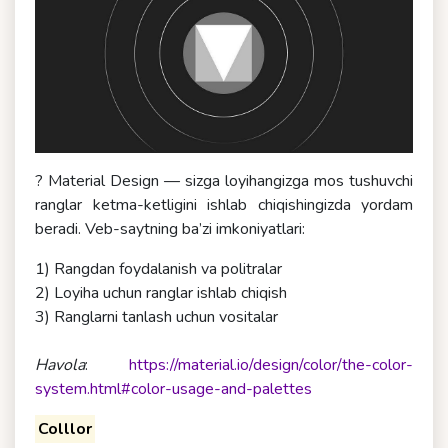
? Material Design — sizga loyihangizga mos tushuvchi
ranglar ketma-ketligini ishlab chiqishingizda yordam
beradi. Veb-saytning ba’zi imkoniyatlari:
1) Rangdan foydalanish va politralar
2) Loyiha uchun ranglar ishlab chiqish
3) Ranglarni tanlash uchun vositalar
Havola
:
https://material.io/design/color/the-color-
system.html#color-usage-and-palettes
Colllor