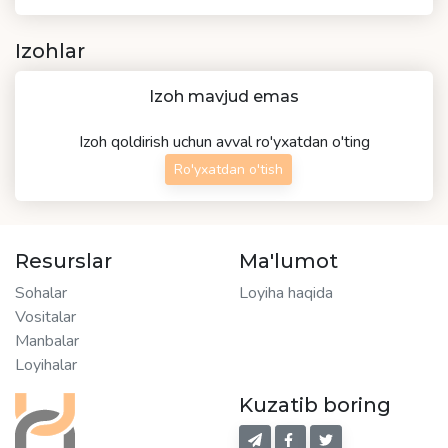
Izohlar
Izoh mavjud emas
Izoh qoldirish uchun avval ro'yxatdan o'ting
Ro'yxatdan o'tish
Resurslar
Ma'lumot
Sohalar
Loyiha haqida
Vositalar
Manbalar
Loyihalar
Kuzatib boring