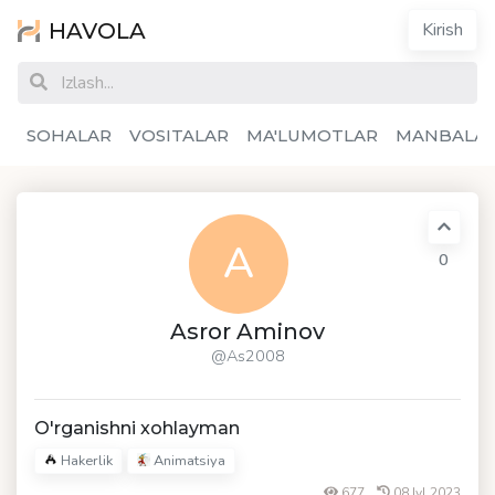
HAVOLA
Kirish
SOHALAR
VOSITALAR
MA'LUMOTLAR
MANBALA
A
0
Asror Aminov
@As2008
O'rganishni xohlayman
Hakerlik
Animatsiya
677
08 Iyl 2023