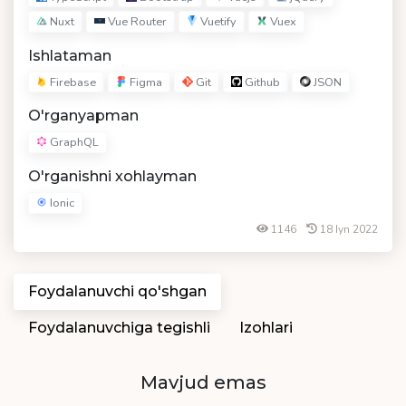
Nuxt
Vue Router
Vuetify
Vuex
Ishlataman
Firebase
Figma
Git
Github
JSON
O'rganyapman
GraphQL
O'rganishni xohlayman
Ionic
1146
18 Iyn 2022
Foydalanuvchi qo'shgan
Foydalanuvchiga tegishli
Izohlari
Mavjud emas