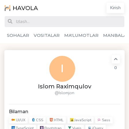
HAVOLA
Kirish
SOHALAR
VOSITALAR
MA'LUMOTLAR
MANBALA
I
0
Islom Raximqulov
@Islomjon
Bilaman
UI/UX
CSS
HTML
JavaScript
Sass
TypeScript
Bootstrap
Vuejs
jQuery