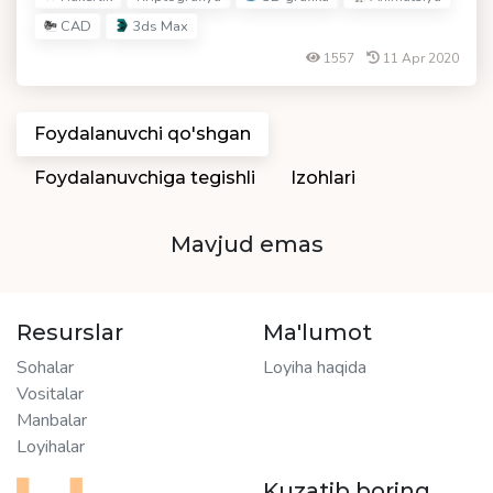
CAD
3ds Max
1557
11 Apr 2020
Foydalanuvchi qo'shgan
Foydalanuvchiga tegishli
Izohlari
Mavjud emas
Resurslar
Ma'lumot
Sohalar
Loyiha haqida
Vositalar
Manbalar
Loyihalar
Kuzatib boring