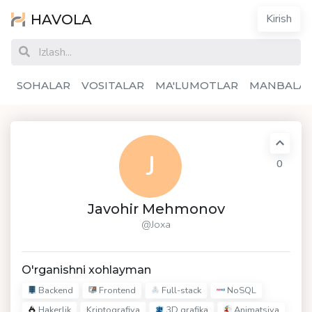
HAVOLA
Kirish
SOHALAR
VOSITALAR
MA'LUMOTLAR
MANBALA
J
0
Javohir Mehmonov
@Joxa
O'rganishni xohlayman
Backend
Frontend
Full-stack
NoSQL
Hakerlik
3D grafika
Animatsiya
Kriptografiya