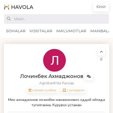
HAVOLA
Kirish
SOHALAR
VOSITALAR
MA'LUMOTLAR
MANBALA
0
Лочинбек Ахмаджонов
Agrobank'da Кассир
Linkedin profilim
Loyihalarim
Мен ахмаджонов лочинбек мамажонович оддий ойлада
тугилганма. Курувси устаман