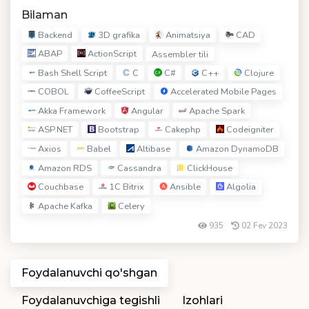
Bilaman
Backend
3D grafika
Animatsiya
CAD
ABAP
ActionScript
Assembler tili
Bash Shell Script
C
C#
C++
Clojure
COBOL
CoffeeScript
Accelerated Mobile Pages
Akka Framework
Angular
Apache Spark
ASP.NET
Bootstrap
Cakephp
Codeigniter
Axios
Babel
Altibase
Amazon DynamoDB
Amazon RDS
Cassandra
ClickHouse
Couchbase
1C Bitrix
Ansible
Algolia
Apache Kafka
Celery
935
02 Fev 2023
Foydalanuvchi qo'shgan
Foydalanuvchiga tegishli
Izohlari