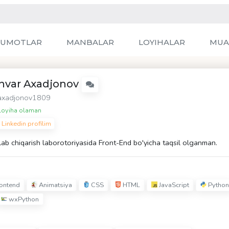
LUMOTLAR
MANBALAR
LOYIHALAR
MUA
nvar Axadjonov
xadjonov1809
oyiha olaman
Linkedin profilim
ab chiqarish laborotoriyasida Front-End bo'yicha taqsil olganman.
ontend
Animatsiya
CSS
HTML
JavaScript
Python
wxPython