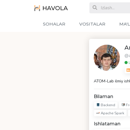
HAVOLA
SOHALAR
VOSITALAR
MA'
A
@a
L
ATOM-Lab ilmiy ishl
Bilaman
Backend
Fr
Apache Spark
Ishlataman