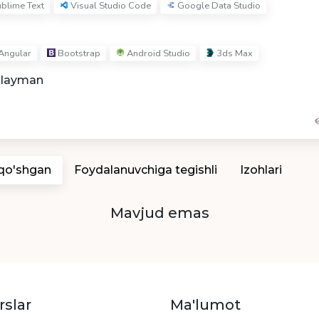
blime Text
Visual Studio Code
Google Data Studio
Angular
Bootstrap
Android Studio
3ds Max
hlayman
 qo'shgan
Foydalanuvchiga tegishli
Izohlari
Mavjud emas
rslar
Ma'lumot