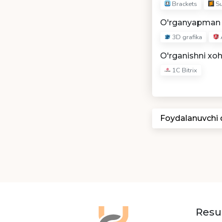
Brackets
Su
O'rganyapman
3D grafika
O'rganishni xo
1C Bitrix
Foydalanuvchi
Resu