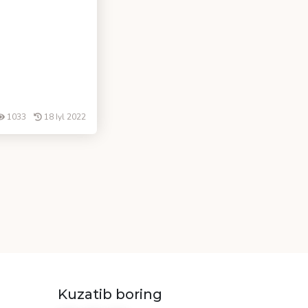
1033
18 Iyl 2022
Kuzatib boring