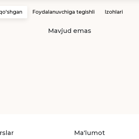
 qo'shgan
Foydalanuvchiga tegishli
Izohlari
Mavjud emas
rslar
Ma'lumot