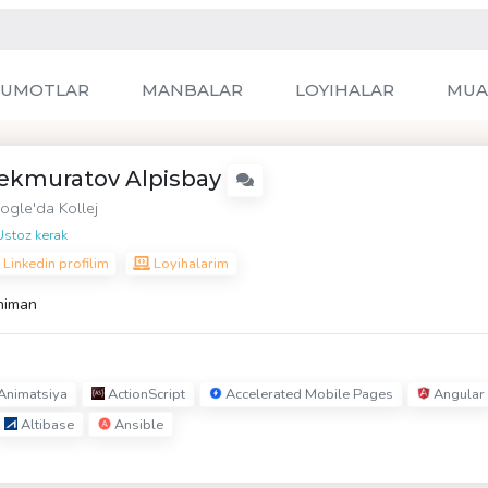
LUMOTLAR
MANBALAR
LOYIHALAR
MUA
ekmuratov Alpisbay
ogle
'da Kollej
stoz kerak
Linkedin profilim
Loyihalarim
himan
Animatsiya
ActionScript
Accelerated Mobile Pages
Angular
Altibase
Ansible