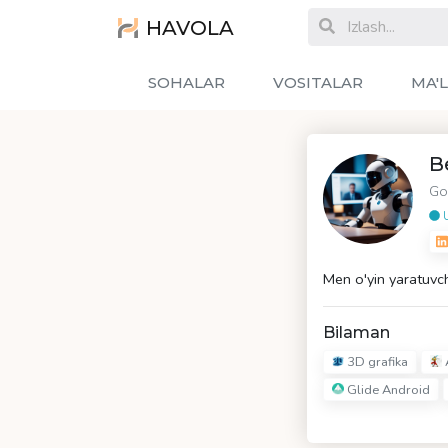
HAVOLA
SOHALAR
VOSITALAR
MA'
B
Go
U
Men o'yin yaratuvc
Bilaman
3D grafika
Glide Android