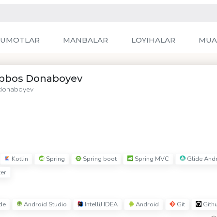
LUMOTLAR
MANBALAR
LOYIHALAR
MUA
bbos Donaboyev
onaboyev
Kotlin
Spring
Spring boot
Spring MVC
Glide And
ter
de
Android Studio
IntelliJ IDEA
Android
Git
Gith