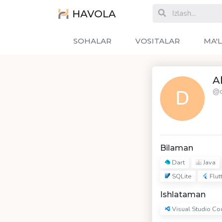
HAVOLA
SOHALAR
VOSITALAR
MA'
A
D
@d
Bilaman
Dart
Java
SQLite
Flut
Ishlataman
Visual Studio Co