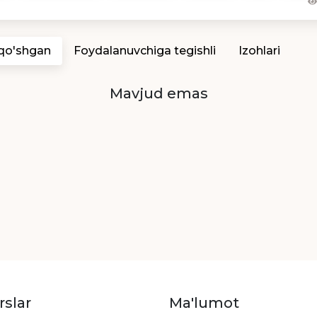
 qo'shgan
Foydalanuvchiga tegishli
Izohlari
Mavjud emas
rslar
Ma'lumot