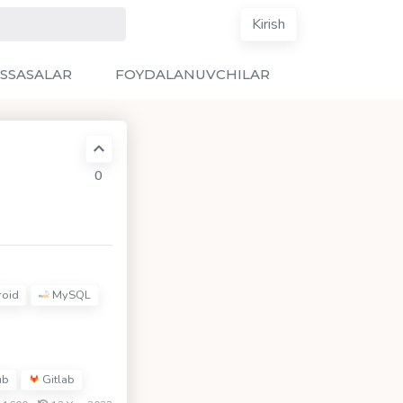
Kirish
SSASALAR
FOYDALANUVCHILAR
0
roid
MySQL
ub
Gitlab