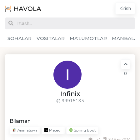
HAVOLA
Kirish
SOHALAR
VOSITALAR
MA'LUMOTLAR
MANBALA
0
Infinix
@i99915135
Bilaman
Animatsiya
Meteor
Spring boot
557
28 May 2024