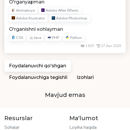
O'rganyapman
Animatsiya
Adobe After Effects
Adobe Illustrator
Adobe Photoshop
O'rganishni xohlayman
CSS
Java
PHP
Python
1429
27 Apr 2020
Foydalanuvchi qo'shgan
Foydalanuvchiga tegishli
Izohlari
Mavjud emas
Resurslar
Ma'lumot
Sohalar
Loyiha haqida