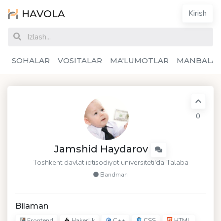
HAVOLA
Kirish
SOHALAR
VOSITALAR
MA'LUMOTLAR
MANBALA
0
Jamshid Haydarov
Toshkent davlat iqtisodiyot universiteti'da Talaba
Bandman
Bilaman
Frontend
Hakerlik
C++
CSS
HTML