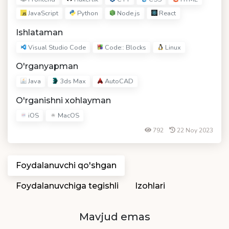
JavaScript
Python
Node.js
React
Ishlataman
Visual Studio Code
Code:: Blocks
Linux
O'rganyapman
Java
3ds Max
AutoCAD
O'rganishni xohlayman
iOS
MacOS
792
22 Noy 2023
Foydalanuvchi qo'shgan
Foydalanuvchiga tegishli
Izohlari
Mavjud emas