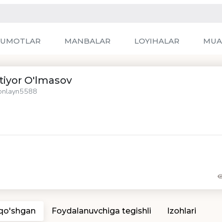
LUMOTLAR
MANBALAR
LOYIHALAR
MUA
xtiyor O'lmasov
nlayn5588
 qo'shgan
Foydalanuvchiga tegishli
Izohlari