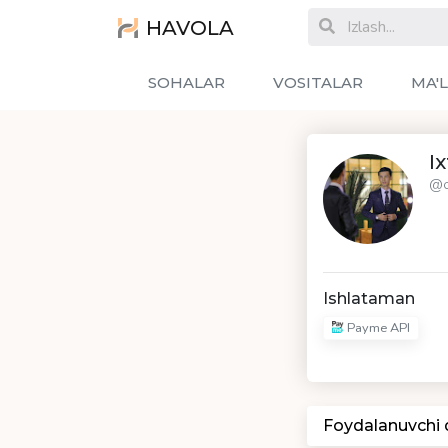
HAVOLA
SOHALAR
VOSITALAR
MA'
I
@o
Ishlataman
Payme API
Foydalanuvchi