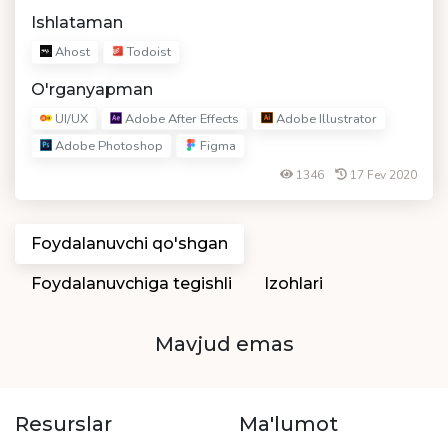
Ishlataman
Ahost
Todoist
O'rganyapman
UI/UX
Adobe After Effects
Adobe Illustrator
Adobe Photoshop
Figma
1346
17 Fev 2020
Foydalanuvchi qo'shgan
Foydalanuvchiga tegishli
Izohlari
Mavjud emas
Resurslar
Ma'lumot