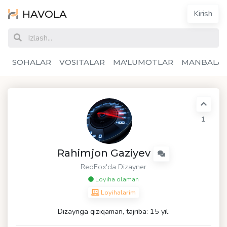
HAVOLA
Kirish
SOHALAR
VOSITALAR
MA'LUMOTLAR
MANBALA
1
Rahimjon Gaziyev
RedFox
'da Dizayner
Loyiha olaman
Loyihalarim
Dizaynga qiziqaman, tajriba: 15 yil.