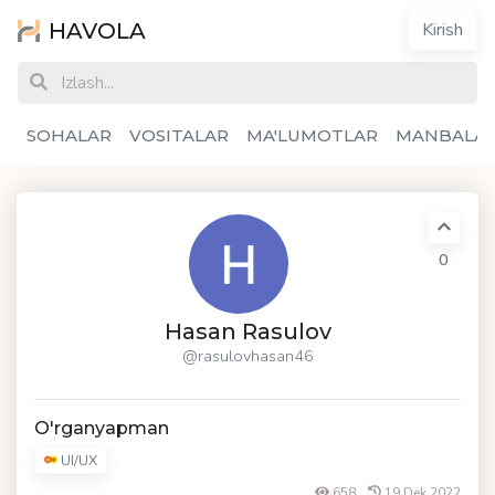
HAVOLA
Kirish
SOHALAR
VOSITALAR
MA'LUMOTLAR
MANBALA
0
Hasan Rasulov
@rasulovhasan46
O'rganyapman
UI/UX
658
19 Dek 2022