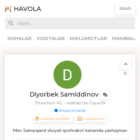
HAVOLA
Kirish
SOHALAR
VOSITALAR
MA'LUMOTLAR
MANBALA
0
Diyorbek Samiddinov
Shaxrihon 41 - maktab'da Oquvchi
Amaliyot kerak
Linkedin profilim
Loyihalarim
Men Samarqand viloyati qoshrabot tumanida yashayman