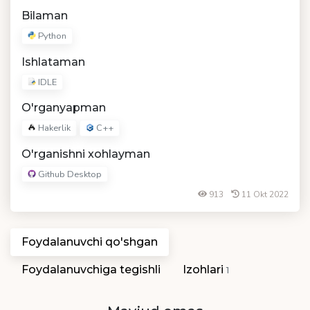
Bilaman
Python
Ishlataman
IDLE
O'rganyapman
Hakerlik
C++
O'rganishni xohlayman
Github Desktop
913
11 Okt 2022
Foydalanuvchi qo'shgan
Foydalanuvchiga tegishli
Izohlari
1