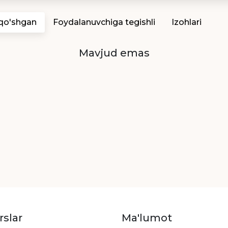
 qo'shgan
Foydalanuvchiga tegishli
Izohlari
Mavjud emas
rslar
Ma'lumot