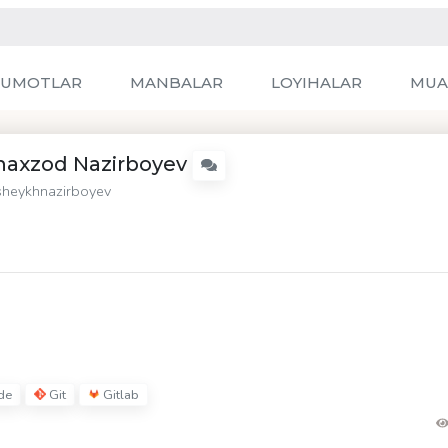
LUMOTLAR
MANBALAR
LOYIHALAR
MUA
haxzod Nazirboyev
heykhnazirboyev
de
Git
Gitlab