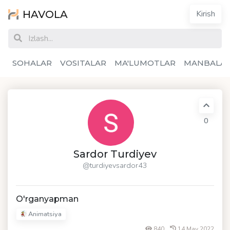
HAVOLA
Kirish
SOHALAR
VOSITALAR
MA'LUMOTLAR
MANBALA
0
Sardor Turdiyev
@turdiyevsardor43
O'rganyapman
Animatsiya
840
14 May 2022