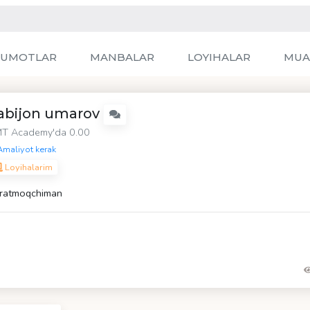
LUMOTLAR
MANBALAR
LOYIHALAR
MUA
abijon umarov
T Academy
'da 0.00
maliyot kerak
Loyihalarim
ratmoqchiman