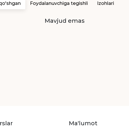
 qo'shgan
Foydalanuvchiga tegishli
Izohlari
Mavjud emas
rslar
Ma'lumot