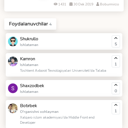
1431
30 Dek 2019
Boburmirzo
Foydalanuvchilar
4
Shukrullo
5
Ishlataman
Kamron
1
Ishlataman
Toshkent Axborot Texnologiyalari Universiteti'da Talaba
Shaxzodbek
0
Ishlataman
Botirbek
1
O'rganishni xohlayman
Xalqaro islom akademiyasi'da Middle Front end
Developer