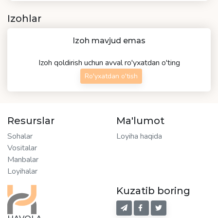
Izohlar
Izoh mavjud emas
Izoh qoldirish uchun avval ro'yxatdan o'ting
Ro'yxatdan o'tish
Resurslar
Ma'lumot
Sohalar
Loyiha haqida
Vositalar
Manbalar
Loyihalar
Kuzatib boring