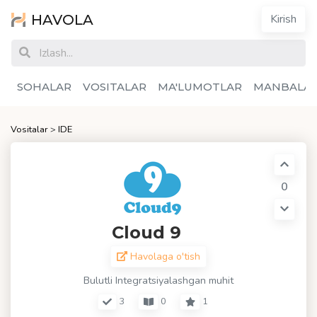
HAVOLA
Kirish
SOHALAR
VOSITALAR
MA'LUMOTLAR
MANBALA
Vositalar
>
IDE
0
Cloud 9
Havolaga o'tish
Bulutli Integratsiyalashgan muhit
3
0
1