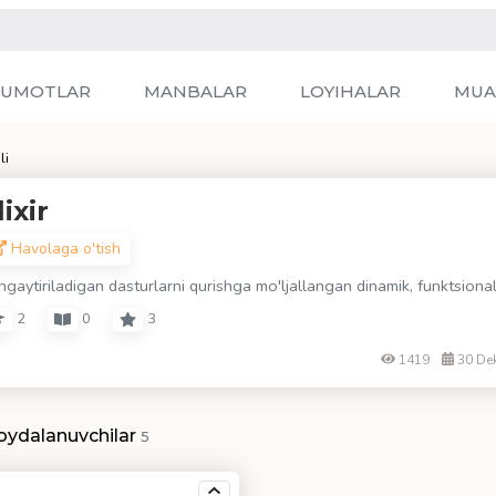
LUMOTLAR
MANBALAR
LOYIHALAR
MUA
li
lixir
Havolaga o'tish
gaytiriladigan dasturlarni qurishga mo'ljallangan dinamik, funktsional 
2
0
3
1419
30 De
oydalanuvchilar
5