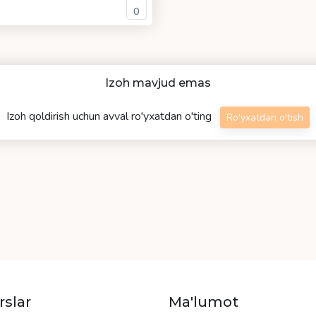
0
Izoh mavjud emas
Izoh qoldirish uchun avval ro'yxatdan o'ting
Ro'yxatdan o'tish
rslar
Ma'lumot