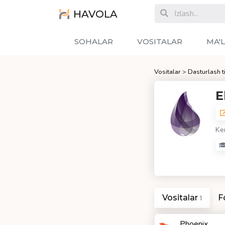
HAVOLA
SOHALAR
VOSITALAR
MA'
Vositalar
>
Dasturlash ti
E
Ken
Vositalar
F
1
Phoenix