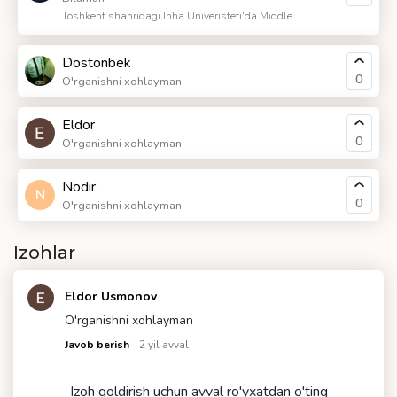
Toshkent shahridagi Inha Univeristeti'da Middle
Dostonbek
0
O'rganishni xohlayman
Eldor
0
O'rganishni xohlayman
Nodir
N
0
O'rganishni xohlayman
Izohlar
Eldor Usmonov
O'rganishni xohlayman
Javob berish
2 yil avval
Izoh qoldirish uchun avval ro'yxatdan o'ting