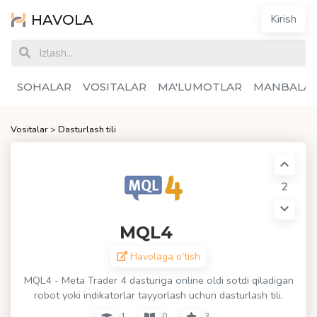
HAVOLA
Kirish
SOHALAR
VOSITALAR
MA'LUMOTLAR
MANBALA
Vositalar
>
Dasturlash tili
2
MQL4
Havolaga o'tish
MQL4 - Meta Trader 4 dasturiga online oldi sotdi qiladigan
robot yoki indikatorlar tayyorlash uchun dasturlash tili.
1
0
3