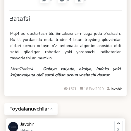
Batafsil
Mql4 bu dasturlash tili. Sintaksisi c++ tiliga juda o'xshash,
Bu til yordamida meta trader 4 bilan treyding qiluvchilar
o'zlari uchun onlayn o'zi avtomatik algoritm asosida oldi
sotdi qiladigan robotlar yoki yordamchi indikatorlar
tayyorlashilari mumkin.
MetaTrader4 -
Onlayn valyuta, aksiya, indeks yoki
kriptovalyuta oldi sotdi qilish uchun vositachi dastur.
1671
18 Fev 2020
Javohir
Foydalanuvchilar
4
Javohir
3
Bilaman