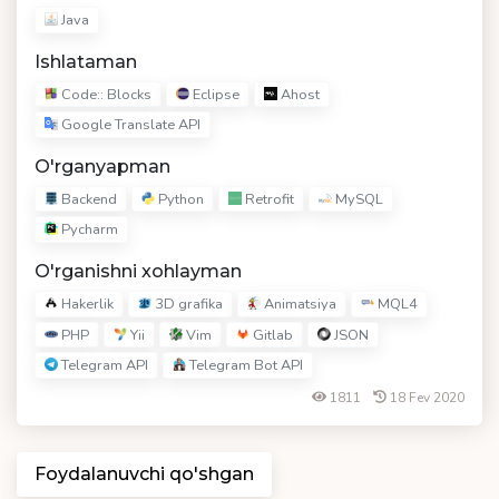
Java
Ishlataman
Code:: Blocks
Eclipse
Ahost
Google Translate API
O'rganyapman
Backend
Python
Retrofit
MySQL
Pycharm
O'rganishni xohlayman
Hakerlik
3D grafika
Animatsiya
MQL4
PHP
Yii
Vim
Gitlab
JSON
Telegram API
Telegram Bot API
1811
18 Fev 2020
Foydalanuvchi qo'shgan