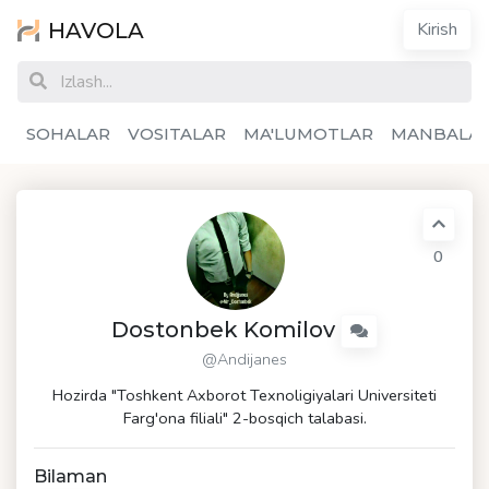
HAVOLA
Kirish
SOHALAR
VOSITALAR
MA'LUMOTLAR
MANBALA
0
Dostonbek Komilov
@Andijanes
Hozirda "Toshkent Axborot Texnoligiyalari Universiteti
Farg'ona filiali" 2-bosqich talabasi.
Bilaman