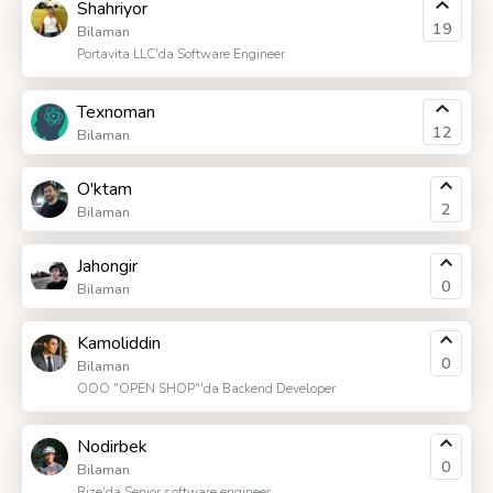
Shahriyor
19
Bilaman
Portavita LLC'da Software Engineer
Texnoman
12
Bilaman
O'ktam
2
Bilaman
Jahongir
0
Bilaman
Kamoliddin
0
Bilaman
OOO "OPEN SHOP"'da Backend Developer
Nodirbek
0
Bilaman
Rize'da Senior software engineer