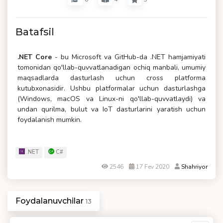
Batafsil
.NET Core
- bu Microsoft va GitHub-da .NET hamjamiyati
tomonidan qo'llab-quvvatlanadigan ochiq manbali, umumiy
maqsadlarda dasturlash uchun cross platforma
kutubxonasidir. Ushbu platformalar uchun dasturlashga
(Windows, macOS va Linux-ni qo'llab-quvvatlaydi) va
undan qurilma, bulut va IoT dasturlarini yaratish uchun
foydalanish mumkin.
.NET
C#
2546
17 Fev 2020
Shahriyor
Foydalanuvchilar
13