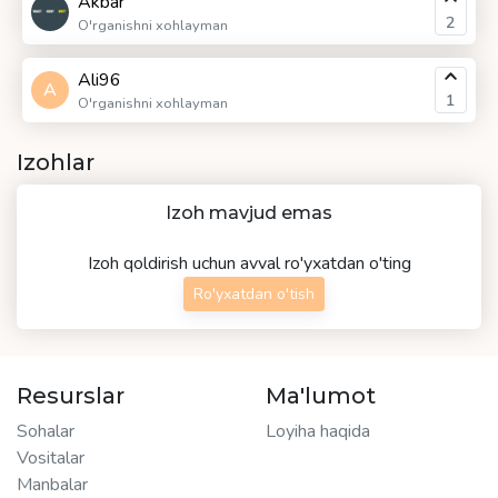
Akbar
2
O'rganishni xohlayman
Ali96
A
1
O'rganishni xohlayman
Izohlar
Izoh mavjud emas
Izoh qoldirish uchun avval ro'yxatdan o'ting
Ro'yxatdan o'tish
Resurslar
Ma'lumot
Sohalar
Loyiha haqida
Vositalar
Manbalar