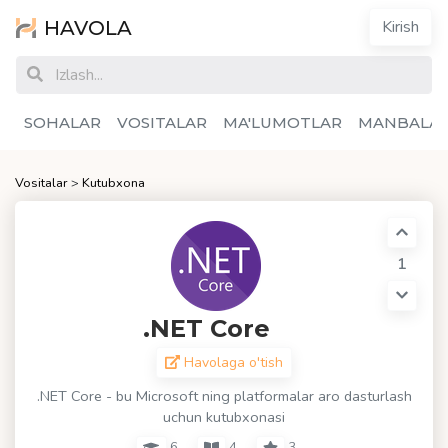
HAVOLA
Kirish
SOHALAR
VOSITALAR
MA'LUMOTLAR
MANBALA
Vositalar
>
Kutubxona
1
.NET Core
Havolaga o'tish
.NET Core - bu Microsoft ning platformalar aro dasturlash
uchun kutubxonasi
6
4
3