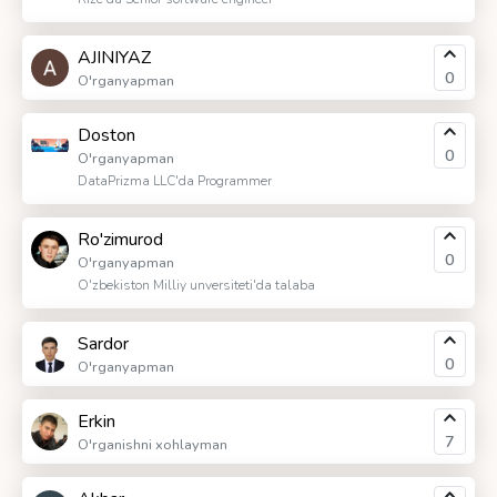
AJINIYAZ
0
O'rganyapman
Doston
0
O'rganyapman
DataPrizma LLC'da Programmer
Ro'zimurod
0
O'rganyapman
O'zbekiston Milliy unversiteti'da talaba
Sardor
0
O'rganyapman
Erkin
7
O'rganishni xohlayman