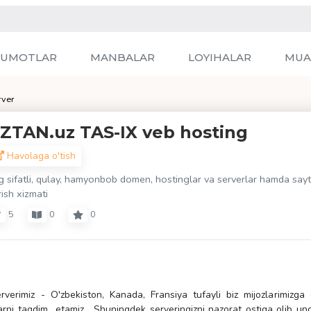
LUMOTLAR
MANBALAR
LOYIHALAR
MUA
rver
ZTAN.uz TAS-IX veb hosting
Havolaga o'tish
g sifatli, qulay, hamyonbob domen, hostinglar va serverlar hamda sayt
ish xizmati
5
0
0
verimiz - O'zbekiston, Kanada, Fransiya tufayli biz mijozlarimizga 
arni taqdim etamiz. Shuningdek serveringizni nazorat ostiga olib un