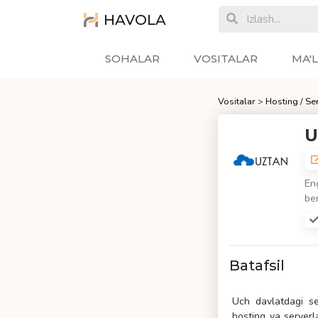
HAVOLA
SOHALAR
VOSITALAR
MA'
Vositalar
>
Hosting / Se
U
En
ber
Batafsil
Uch davlatdagi ser
hosting va serverl