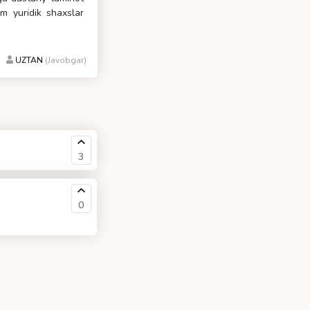
m yuridik shaxslar
0
UZTAN
(Javobgar)
3
0