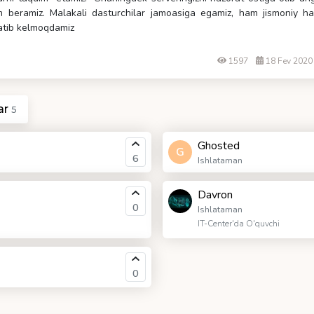
m beramiz. Malakali dasturchilar jamoasiga egamiz, ham jismoniy ha
satib kelmoqdamiz
1597
18 Fev 202
ar
5
Ghosted
G
6
Ishlataman
Davron
0
Ishlataman
IT-Center'da O'quvchi
0