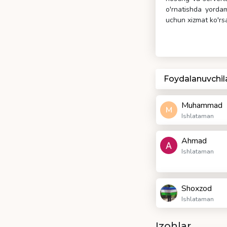
o'rnatishda yorda
uchun xizmat ko'r
Foydalanuvchil
Muhammad
M
Ishlataman
Ahmad
Ishlataman
Shoxzod
Ishlataman
Izohlar