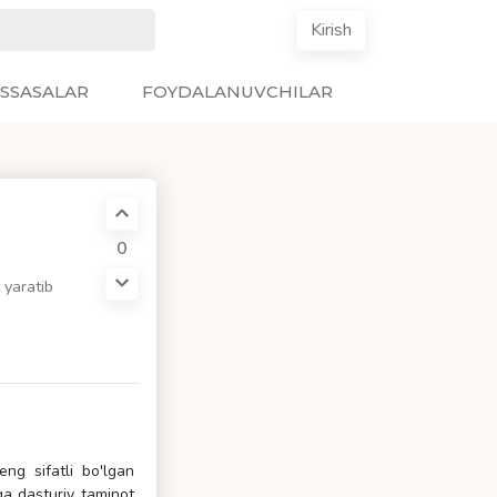
Kirish
SSASALAR
FOYDALANUVCHILAR
0
 yaratib
eng sifatli bo'lgan
ga dasturiy taminot