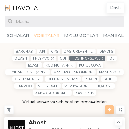
HAVOLA
Kirish
SOHALAR
VOSITALAR
MA'LUMOTLAR
MANBALA
BARCHASI
API
CMS
DASTURLASH TILI
DEVOPS
DIZAYN
FREYMVORK
GUI
HOSTING / SERVER
IDE
IZLASH
KOD MUHARRIRI
KUTUBXONA
LOYIHANI BOSHQARISH
MA'LUMOTLAR OMBORI
MANBA KODI
O'YIN YARATISH
OPERATSION TIZIM
PLAGIN
TAHLIL
TARMOQ
VEB SERVER
VERSIYALARNI BOSHQARISH
XABARLAR BROKERI
XAVFSIZLIK
Virtual server va veb hosting provayderlari
Ahost