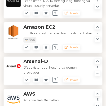
7
O'zbekiston TAS-IX tarmog'idagi hosting va
virtual xususiy serverlar
Havola
Amazon EC2
2
Bulutli kengaytiriladigan hisoblash manbalari
AWS
Havola
Arsenal-D
1
O'zbekistondagi hosting va domen
provayder
Havola
AWS
5
Amazon Veb Xizmatlari