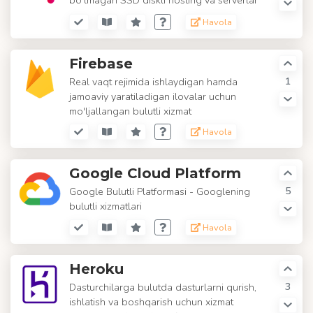
bo'lmagan SSD diskli hosting va serverlar
Havola
Firebase
1
Real vaqt rejimida ishlaydigan hamda
jamoaviy yaratiladigan ilovalar uchun
mo'ljallangan bulutli xizmat
Havola
Google Cloud Platform
5
Google Bulutli Platformasi - Googlening
bulutli xizmatlari
Havola
Heroku
3
Dasturchilarga bulutda dasturlarni qurish,
ishlatish va boshqarish uchun xizmat