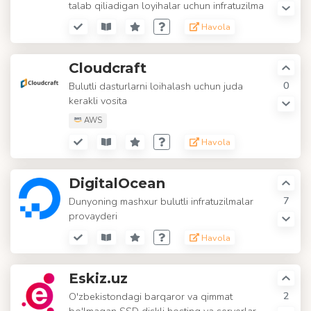
talab qiliadigan loyihalar uchun infratuzilma
Havola
Cloudcraft
0
Bulutli dasturlarni loihalash uchun juda
kerakli vosita
AWS
Havola
DigitalOcean
7
Dunyoning mashxur bulutli infratuzilmalar
provayderi
Havola
Eskiz.uz
2
O'zbekistondagi barqaror va qimmat