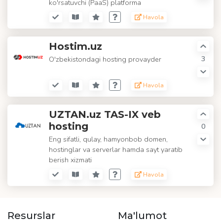
ko'rsatuvchi (PaaS) platforma
Havola
Hostim.uz
3
O'zbekistondagi hosting provayder
Havola
UZTAN.uz TAS-IX veb
hosting
0
Eng sifatli, qulay, hamyonbob domen,
hostinglar va serverlar hamda sayt yaratib
berish xizmati
Havola
Resurslar
Ma'lumot