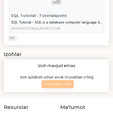
SQL Tutorial - Tutorialspoint
SQL Tutorial - SQL is a database computer language designed for the retrieval and management of data in a relational database. SQL stands for Structured Query Language. This t
WWW.TUTORIALSPOINT.COM
SQL
Izohlar
Izoh mavjud emas
Izoh qoldirish uchun avval ro'yxatdan o'ting
Ro'yxatdan o'tish
Resurslar
Ma'lumot