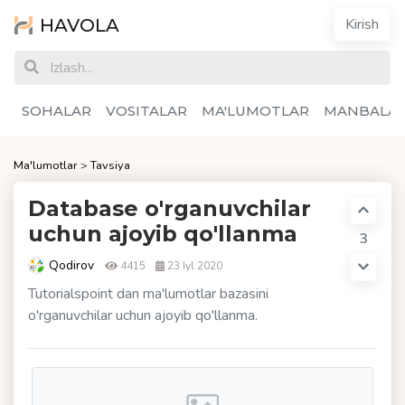
HAVOLA
Kirish
SOHALAR
VOSITALAR
MA'LUMOTLAR
MANBALA
Ma'lumotlar
>
Tavsiya
Database o'rganuvchilar
uchun ajoyib qo'llanma
3
Qodirov
4415
23 Iyl 2020
Tutorialspoint dan ma'lumotlar bazasini
o'rganuvchilar uchun ajoyib qo'llanma.