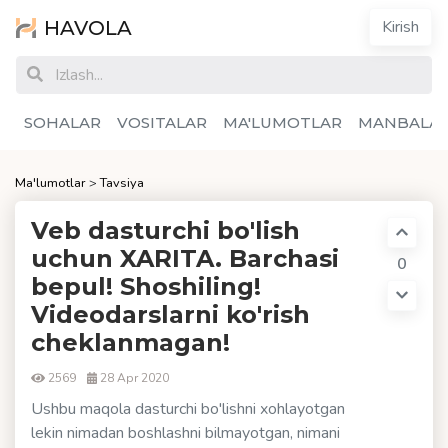
HAVOLA
Kirish
SOHALAR
VOSITALAR
MA'LUMOTLAR
MANBALA
Ma'lumotlar
>
Tavsiya
Veb dasturchi bo'lish
uchun XARITA. Barchasi
0
bepul! Shoshiling!
Videodarslarni ko'rish
cheklanmagan!
2569
28 Apr 2020
Ushbu maqola dasturchi bo'lishni xohlayotgan
lekin nimadan boshlashni bilmayotgan, nimani