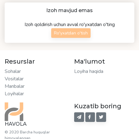
Izoh mavjud emas
Izoh qoldirish uchun avval ro'yxatdan o'ting
Ro'yxatdan o'tish
Resurslar
Ma'lumot
Sohalar
Loyiha haqida
Vositalar
Manbalar
Loyihalar
Kuzatib boring
HAVOLA
© 2020 Barcha huquqlar
himoyalangan