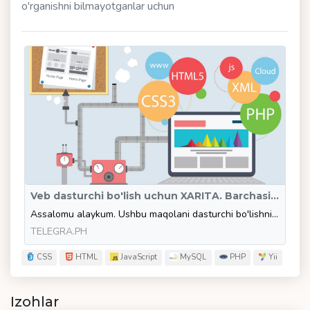
o'rganishni bilmayotganlar uchun
Veb dasturchi bo'lish uchun XARITA. Barchasi bepul! Shoshiling! Videodarslarni ko'rish cheklanmagan!
Assalomu alaykum. Ushbu maqolani dasturchi bo'lishni xohlayotgan lekin nimadan boshlashni bilmayotgan, nimani o'rganishni bilmayotgan, qaysi yo'nalishni tanlash kerakligini bilolmayotganlar uchun yozishga qaror qildim.
TELEGRA.PH
CSS
HTML
JavaScript
MySQL
PHP
Yii
Izohlar