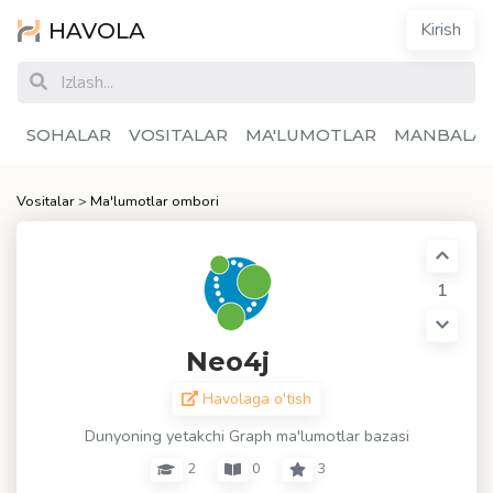
HAVOLA
Kirish
SOHALAR
VOSITALAR
MA'LUMOTLAR
MANBALA
Vositalar
>
Ma'lumotlar ombori
1
Neo4j
Havolaga o'tish
Dunyoning yetakchi Graph ma'lumotlar bazasi
2
0
3