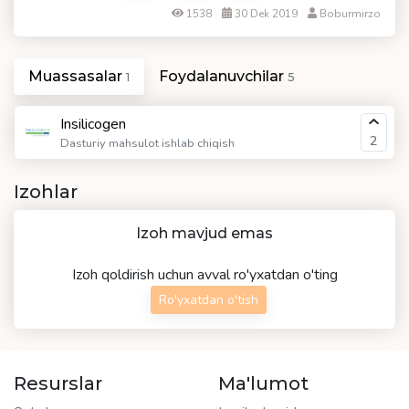
1538
30 Dek 2019
Boburmirzo
Muassasalar
Foydalanuvchilar
1
5
Insilicogen
2
Dasturiy mahsulot ishlab chiqish
Izohlar
Izoh mavjud emas
Izoh qoldirish uchun avval ro'yxatdan o'ting
Ro'yxatdan o'tish
Resurslar
Ma'lumot