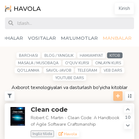
HAVOLA
Kirish
SOHALAR
VOSITALAR
MA'LUMOTLAR
MANBALAR
BARCHASI
BLOG / YANGILIK
HAMJAMIYAT
KITOB
MASALA / MUSOBAQA
O'QUV KURSI
ONLAYN KURS
QO'LLANMA
SAVOL-JAVOB
TELEGRAM
VEB DARS
YOUTUBE DARS
Axborot texnologiyalari va dasturlash bo'yicha kitoblar
Clean code
10
Robert C. Martin - Clean Code: A Handbook
of Agile Software Craftsmanship
Ingliz tilida
Havola