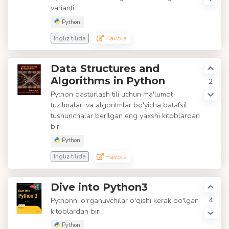
varianti
Python
Ingliz tilida
Havola
Data Structures and
Algorithms in Python
2
Python dasturlash tili uchun ma'lumot
tuzilmalari va algoritmlar bo'yicha batafsil
tushunchalar berilgan eng yaxshi kitoblardan
biri
Python
Ingliz tilida
Havola
Dive into Python3
4
Pythonni o'rganuvchilar o'qishi kerak bo'lgan
kitoblardan biri
Python