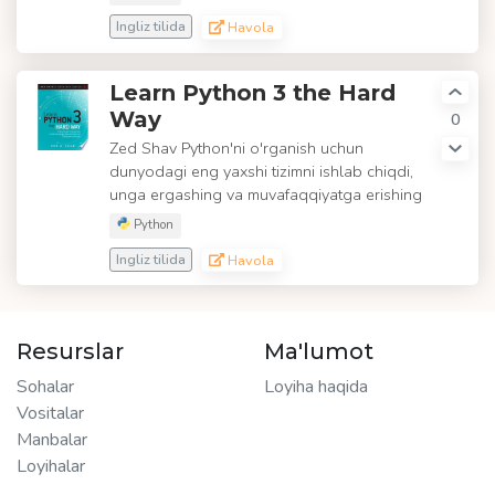
Ingliz tilida
Havola
Learn Python 3 the Hard
Way
0
Zed Shav Python'ni o'rganish uchun
dunyodagi eng yaxshi tizimni ishlab chiqdi,
unga ergashing va muvafaqqiyatga erishing
Python
Ingliz tilida
Havola
Resurslar
Ma'lumot
Sohalar
Loyiha haqida
Vositalar
Manbalar
Loyihalar