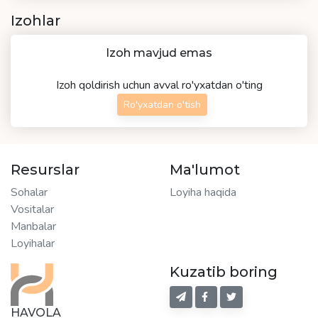
Izohlar
Izoh mavjud emas
Izoh qoldirish uchun avval ro'yxatdan o'ting
Ro'yxatdan o'tish
Resurslar
Ma'lumot
Sohalar
Loyiha haqida
Vositalar
Manbalar
Loyihalar
Kuzatib boring
HAVOLA