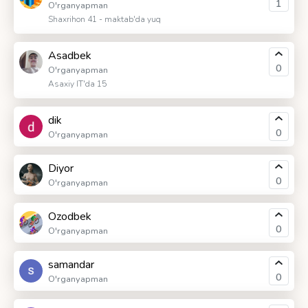
1
O'rganyapman
Shaxrihon 41 - maktab'da yuq
Asadbek
0
O'rganyapman
Asaxiy IT'da 15
dik
0
O'rganyapman
Diyor
0
O'rganyapman
Ozodbek
0
O'rganyapman
samandar
0
O'rganyapman