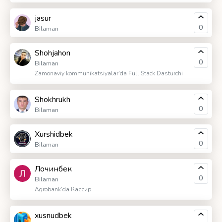
jasur
0
Bilaman
Shohjahon
0
Bilaman
Zamonaviy kommunikatsiyalar'da Full Stack Dasturchi
Shokhrukh
0
Bilaman
Xurshidbek
0
Bilaman
Лочинбек
0
Bilaman
Agrobank'da Кассир
xusnudbek