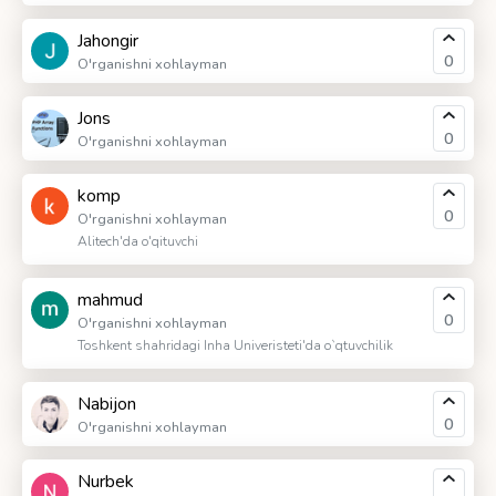
Jahongir
0
O'rganishni xohlayman
Jons
0
O'rganishni xohlayman
komp
0
O'rganishni xohlayman
Alitech'da o'qituvchi
mahmud
0
O'rganishni xohlayman
Toshkent shahridagi Inha Univeristeti'da o`qtuvchilik
Nabijon
0
O'rganishni xohlayman
Nurbek