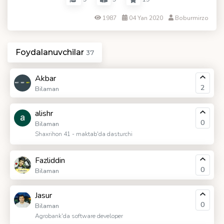
1987
04 Yan 2020
Boburmirzo
Foydalanuvchilar
37
Akbar
2
Bilaman
alishr
0
Bilaman
Shaxrihon 41 - maktab'da dasturchi
Fazliddin
0
Bilaman
Jasur
0
Bilaman
Agrobank'da software developer