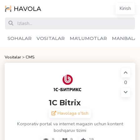
HAVOLA
Kirish
SOHALAR
VOSITALAR
MA'LUMOTLAR
MANBALA
Vositalar
>
CMS
0
1C Bitrix
Havolaga o'tish
Korporativ portal va internet magazin uchun kontent
boshqaruv tizimi
9
9
19