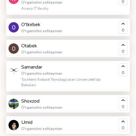
0
O'rganishni xohlayman
Asaxiy IT'da oliy
O'tkirbek
0
O'rganishni xohlayman
Otabek
0
O'rganishni xohlayman
Samandar
0
O'rganishni xohlayman
Toshkent Axborot Texnologiyalari Universiteti'da
Bakalavr
Shoxzod
0
O'rganishni xohlayman
Umid
0
O'rganishni xohlayman