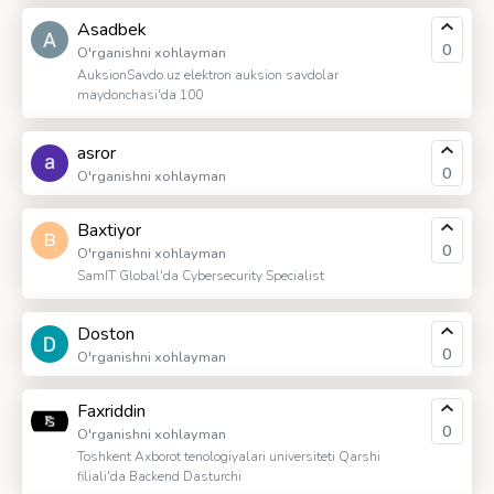
Asadbek
0
O'rganishni xohlayman
AuksionSavdo.uz elektron auksion savdolar
maydonchasi'da 100
asror
0
O'rganishni xohlayman
Baxtiyor
B
0
O'rganishni xohlayman
SamIT Global'da Cybersecurity Specialist
Doston
0
O'rganishni xohlayman
Faxriddin
0
O'rganishni xohlayman
Toshkent Axborot tenologiyalari universiteti Qarshi
filiali'da Backend Dasturchi