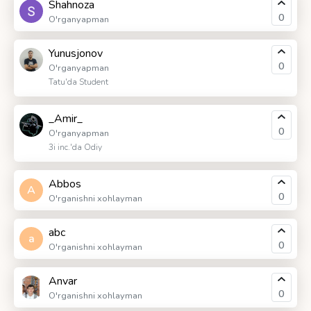
Shahnoza
0
O'rganyapman
Yunusjonov
0
O'rganyapman
Tatu'da Student
_Amir_
0
O'rganyapman
3i inc.'da Odiy
Abbos
A
0
O'rganishni xohlayman
abc
a
0
O'rganishni xohlayman
Anvar
0
O'rganishni xohlayman