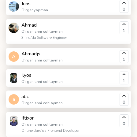
Jons
0
O'rganyapman
Ahmad
1
O'rganishni xohlayman
3i inc.'da Software Engineer
Ahmadjs
A
1
O'rganishni xohlayman
Ilyos
1
O'rganishni xohlayman
abc
a
0
O'rganishni xohlayman
Iftixor
0
O'rganishni xohlayman
Online dars'da Frontend Developer