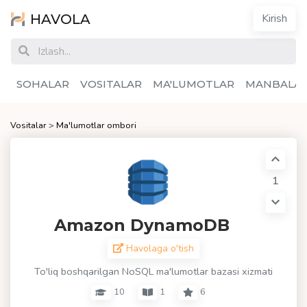
HAVOLA
Kirish
SOHALAR
VOSITALAR
MA'LUMOTLAR
MANBALA
Vositalar
>
Ma'lumotlar ombori
1
Amazon DynamoDB
Havolaga o'tish
To'liq boshqarilgan NoSQL ma'lumotlar bazasi xizmati
10
1
6