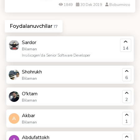
1849
30 Dek 2019
Boburmirzo
Foydalanuvchilar
17
Sardor
14
Bilaman
Insilicogen'da Senior Software Developer
Shohrukh
6
Bilaman
O'ktam
2
Bilaman
Akbar
A
1
Bilaman
Abdufattokh