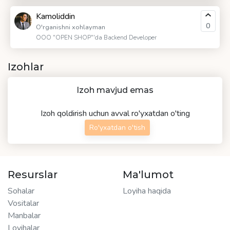
Kamoliddin
0
O'rganishni xohlayman
OOO "OPEN SHOP"'da Backend Developer
Izohlar
Izoh mavjud emas
Izoh qoldirish uchun avval ro'yxatdan o'ting
Ro'yxatdan o'tish
Resurslar
Ma'lumot
Sohalar
Loyiha haqida
Vositalar
Manbalar
Loyihalar