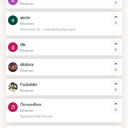
0
Bilaman
alishr
0
Bilaman
Shaxrihon 41 - maktab'da dasturchi
dik
0
Bilaman
dildora
0
Bilaman
Fazliddin
0
Bilaman
Лочинбек
0
Bilaman
Agrobank'da Кассир