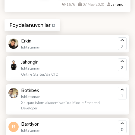
1676
07 May 2020
Jahongir
Foydalanuvchilar
13
Erkin
7
Ishlataman
Jahongir
2
Ishlataman
Online Startup'da CTO
Botirbek
1
Ishlataman
Xalqaro islom akademiyasi'da Middle Front end
Developer
Baxtiyor
B
0
Ishlataman