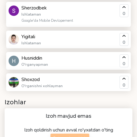
Sherzodbek
0
Ishlataman
Google'da Mobile Devlopement
Yigitali
0
Ishlataman
Husniddin
0
O'rganyapman
Shoxzod
0
O'rganishni xohlayman
Izohlar
Izoh mavjud emas
Izoh qoldirish uchun avval ro'yxatdan o'ting