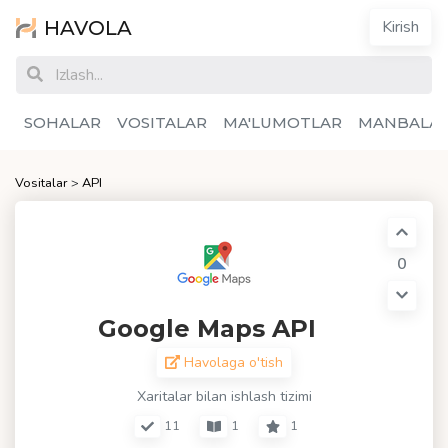
HAVOLA
Kirish
SOHALAR
VOSITALAR
MA'LUMOTLAR
MANBALA
Vositalar
>
API
0
Google Maps API
Havolaga o'tish
Xaritalar bilan ishlash tizimi
11
1
1