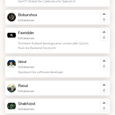
SamIT Global'da Cybersecurity Specialist
Boburshox
0
Ishlataman
Faxriddin
0
Ishlataman
Toshkent Axborot tenologiyalari universiteti Qarshi
filiali'da Backend Dasturchi
Jasur
0
Ishlataman
Agrobank'da software developer
Rasul
0
Ishlataman
Shakhzod
0
Ishlataman