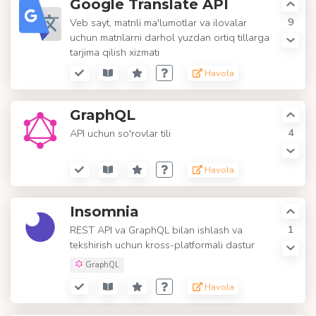
Google Translate API
9
Veb sayt, matnli ma'lumotlar va ilovalar
uchun matnlarni darhol yuzdan ortiq tillarga
tarjima qilish xizmati
Havola
GraphQL
4
API uchun so'rovlar tili
Havola
Insomnia
1
REST API va GraphQL bilan ishlash va
tekshirish uchun kross-platformali dastur
GraphQL
Havola