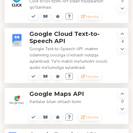
5
Click to'lov tizimi API sidan foydalanish
qo'llanmasi
Havola
Google Cloud Text-to-
Speech API
4
Google Text-to-Speech API -matnni
odamning ovoziga o'xshash nutqqa
aylantiradi. Ya'ni matnli ma'lumotni ovozli,
audio ma'lumotga aylantiradi.
Havola
Google Maps API
0
Xaritalar bilan ishlash tizimi
Havola