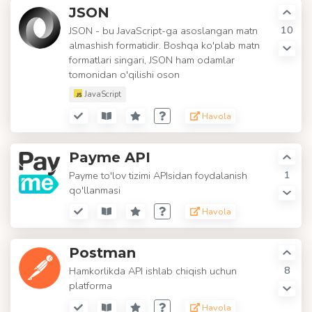
JSON
10
JSON - bu JavaScript-ga asoslangan matn
almashish formatidir. Boshqa ko'plab matn
formatlari singari, JSON ham odamlar
tomonidan o'qilishi oson
JavaScript
Havola
Payme API
1
Payme to'lov tizimi APIsidan foydalanish
qo'llanmasi
Havola
Postman
8
Hamkorlikda API ishlab chiqish uchun
platforma
Havola