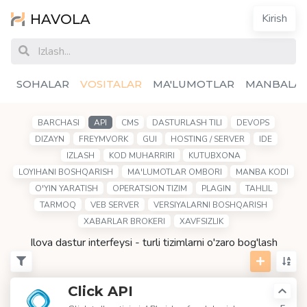
HAVOLA
Kirish
SOHALAR
VOSITALAR
MA'LUMOTLAR
MANBALA
BARCHASI
API
CMS
DASTURLASH TILI
DEVOPS
DIZAYN
FREYMVORK
GUI
HOSTING / SERVER
IDE
IZLASH
KOD MUHARRIRI
KUTUBXONA
LOYIHANI BOSHQARISH
MA'LUMOTLAR OMBORI
MANBA KODI
O'YIN YARATISH
OPERATSION TIZIM
PLAGIN
TAHLIL
TARMOQ
VEB SERVER
VERSIYALARNI BOSHQARISH
XABARLAR BROKERI
XAVFSIZLIK
Ilova dastur interfeysi - turli tizimlarni o'zaro bog'lash
Click API