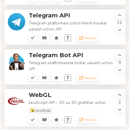
Telegram API
12
Telegram platformasi uchun klient ilovalar
yasash uchun API
Havola
Telegram Bot API
9
Telegram platformasida botlar yasash uchun
API
Havola
WebGL
3
JavaScript API – 2D va 3D grafiklar uchun
JavaScript
Havola