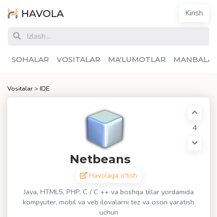
HAVOLA
Kirish
SOHALAR
VOSITALAR
MA'LUMOTLAR
MANBALA
Vositalar
>
IDE
4
Netbeans
Havolaga o'tish
Java, HTML5, PHP, C / C ++ va boshqa tillar yordamida
kompyuter, mobil va veb ilovalarni tez va oson yaratish
uchun