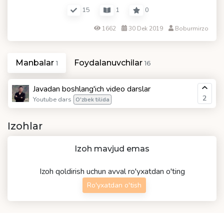
15
1
0
1662
30 Dek 2019
Boburmirzo
Manbalar
Foydalanuvchilar
1
16
Javadan boshlang'ich video darslar
2
Youtube dars
O'zbek tilida
Izohlar
Izoh mavjud emas
Izoh qoldirish uchun avval ro'yxatdan o'ting
Ro'yxatdan o'tish