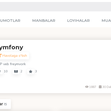
LUMOTLAR
MANBALAR
LOYIHALAR
MUA
ymfony
Havolaga o'tish
P veb freymvork
10
2
3
1887
30 De
ar
15