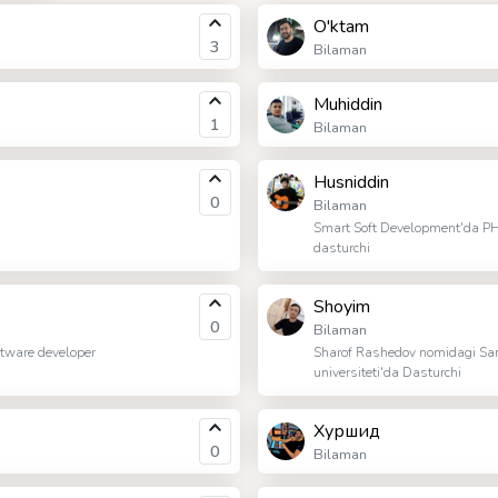
O'ktam
3
Bilaman
Muhiddin
1
Bilaman
Husniddin
0
Bilaman
Smart Soft Development'da P
dasturchi
Shoyim
0
Bilaman
tware developer
Sharof Rashedov nomidagi Sa
universiteti'da Dasturchi
Хуршид
0
Bilaman