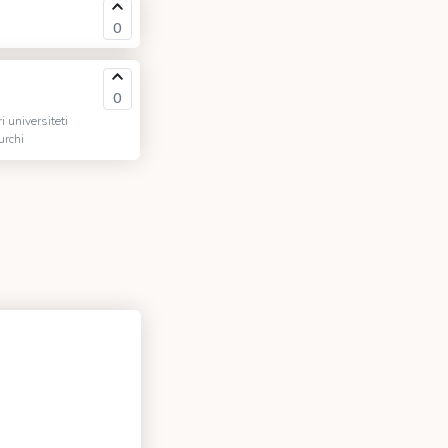
0
0
 universiteti
urchi