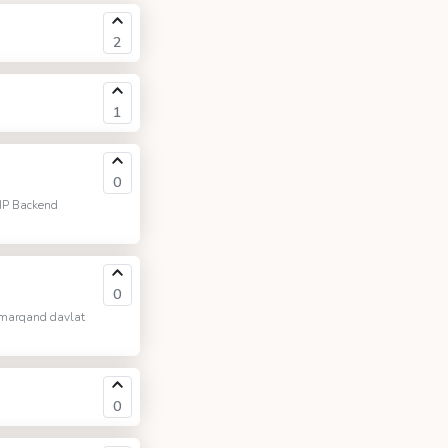
2
1
0
HP Backend
0
marqand davlat
0