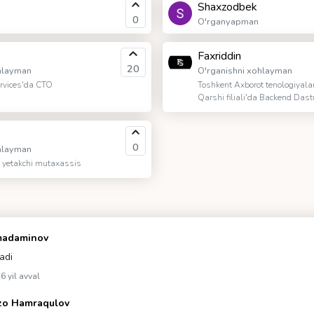
Shaxzodbek
0
O'rganyapman
Faxriddin
20
hlayman
O'rganishni xohlayman
ervices'da CTO
Toshkent Axborot tenologiyalari
Qarshi filiali'da Backend Dast
0
hlayman
yetakchi mutaxassis
madaminov
adi
6 yil avval
zo Hamraqulov