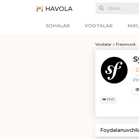
HAVOLA
SOHALAR
VOSITALAR
MA'
Vositalar
>
Freymvork
S
PH
PHP
Foydalanuvchil