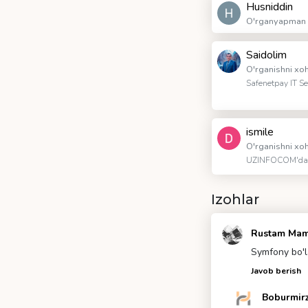
Husniddin
O'rganyapman
Saidolim
O'rganishni xo
Safenetpay IT S
ismile
O'rganishni xo
UZINFOCOM'da 
Izohlar
Rustam Ma
Symfony bo'l
Javob berish
Boburmir